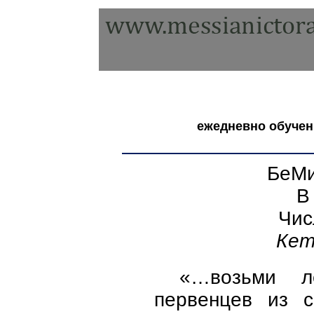
ежедневно
обучен
БеМи
В
Чис
Кет
«…возьми л
первенцев из 