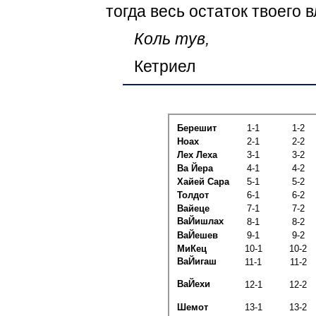
тогда весь остаток твоего 
Коль
тув,
Кетриел