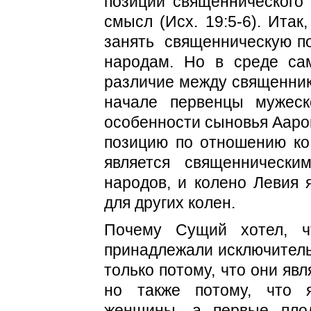
позиции священнического
смысл (Исх. 19:5-6). Ита
занять
священническую п
народам. Но в среде са
различие между священник
начале первенцы мужеск
особенности сыновья Ааро
позицию по отношению ко
является священническ
народов, и колено Левия 
для других колен.
Почему Сущий хотел, ч
принадлежали исключитель
только потому, что они яв
но также потому, что 
женщины, а первые пло